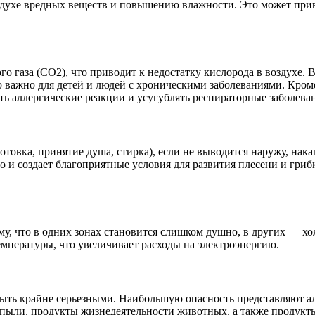
здухе вредных веществ и повышению влажности. Это может прив
о газа (CO2), что приводит к недостатку кислорода в воздухе. 
 важно для детей и людей с хроническими заболеваниями. Кроме
ть аллергические реакции и усугублять респираторные заболева
отовка, принятие душа, стирка), если не выводится наружу, нак
 но и создает благоприятные условия для развития плесени и гр
у, что в одних зонах становится слишком душно, в других — хо
мпературы, что увеличивает расходы на электроэнергию.
быть крайне серьезными. Наибольшую опасность представляют ал
пыли, продукты жизнедеятельности животных, а также продукты